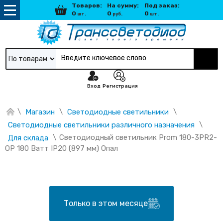
Товаров:
На сумму:
Под заказ:
0
0
0
шт.
руб.
шт.
По товарам
Вход
Регистрация
\
\
\
Магазин
Светодиодные светильники
\
Светодиодные светильники различного назначения
\
Светодиодный светильник Prom 180-3PR2-
Для склада
OP 180 Ватт IP20 (897 мм) Опал
Только в этом месяце