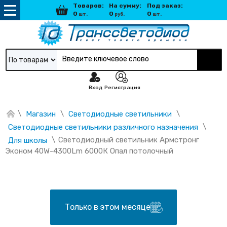
Товаров:
На сумму:
Под заказ:
0
0
0
шт.
руб.
шт.
По товарам
Вход
Регистрация
\
\
\
Магазин
Светодиодные светильники
\
Светодиодные светильники различного назначения
\
Светодиодный светильник Армстронг 
Для школы
Эконом 40W-4300Lm 6000К Опал потолочный
Только в этом месяце