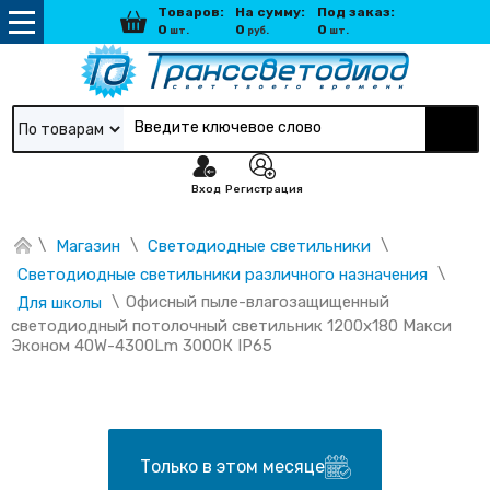
Товаров:
На сумму:
Под заказ:
0
0
0
шт.
руб.
шт.
По товарам
Вход
Регистрация
\
\
\
Магазин
Светодиодные светильники
\
Светодиодные светильники различного назначения
\
Офисный пыле-влагозащищенный 
Для школы
светодиодный потолочный светильник 1200х180 Макси 
Эконом 40W-4300Lm 3000К IP65
Только в этом месяце