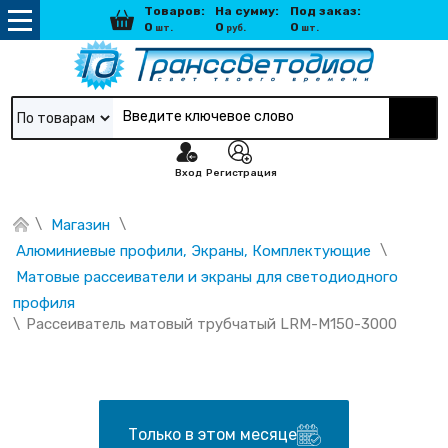
Товаров:
На сумму:
Под заказ:
0
0
0
шт.
руб.
шт.
По товарам
Вход
Регистрация
\
\
Магазин
\
Алюминиевые профили, Экраны, Комплектующие
Матовые рассеиватели и экраны для светодиодного 
профиля
\
Рассеиватель матовый трубчатый LRM-М150-3000
Только в этом месяце