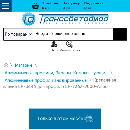
Товаров:
На сумму:
Под заказ:
0
0
0
шт.
руб.
шт.
По товарам
Вход
Регистрация
\
\
Магазин
\
Алюминиевые профили, Экраны, Комплектующие
\
Крепежная 
Алюминиевые профили анодированные
планка LP-0646 для профиля LP-7363-2000-Anod
Только в этом месяце