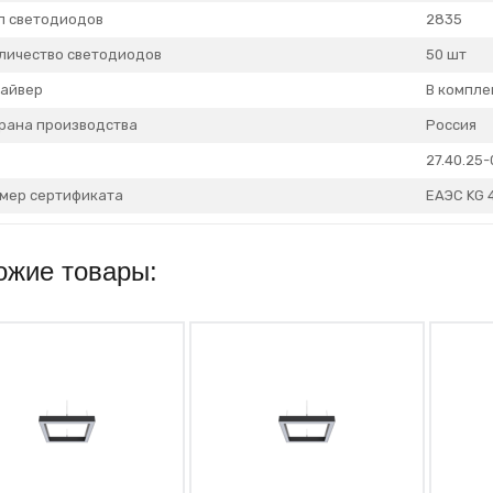
п светодиодов
2835
личество светодиодов
50 шт
айвер
В компле
рана производства
Россия
27.40.25
мер сертификата
ЕАЭС KG 
ожие товары: