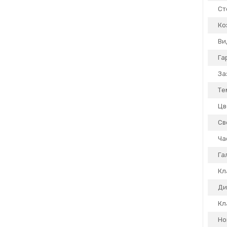
Ст
Ко
Ви
Га
За
Те
Цв
Св
Ча
Га
Кл
Ди
Кл
Но