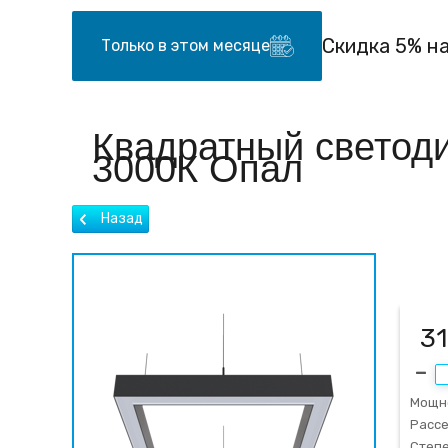
Скидка 5% н
Только в этом месяце
Квадратный светоди
3000К Опал
31
Мощн
Рассе
Степе