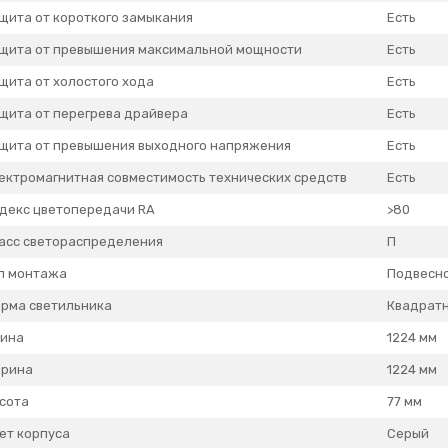
щита от короткого замыкания
Есть
щита от превышения максимальной мощности
Есть
щита от холостого хода
Есть
щита от перегрева драйвера
Есть
щита от превышения выходного напряжения
Есть
ектромагнитная совместимость технических средств
Есть
декс цветопередачи RA
>80
асс светораспределения
П
п монтажа
Подвесн
рма светильника
Квадрат
ина
1224 мм
рина
1224 мм
сота
77 мм
ет корпуса
Серый