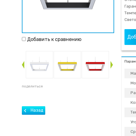
Гаран
Темпе
Свето
Доб
Добавить к сравнению
Парам
Ма
Мо
поделиться
Ра
Ко
Те
Уг
Ср