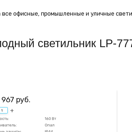
а все офисные, промышленные и уличные свети
одный светильник LP-77
 967
руб.
ость:
160 Вт
иватель:
Опал
нь защиты:
IP44