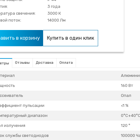
тия:
3 года
ратура свечения:
3000 К
вой поток:
14000 Лм
авить в корзину
Купить в один клик
Отзывы
Доставка
Оплата
етры
териал
Алюмини
щность
160 Вт
ссеиватель
Опал
эффициент пульсации
<1 %
мпературный диапазон
0°C+40°
ол излучения
120 °
ок службы светодиодов
100000 Ч