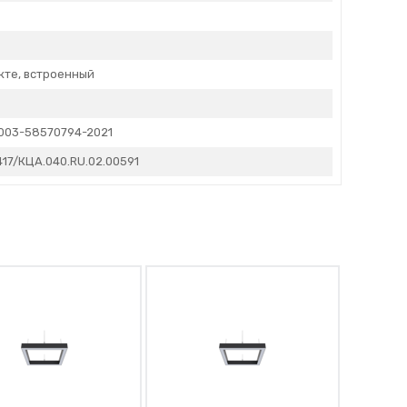
кте, встроенный
-003-58570794-2021
417/КЦА.040.RU.02.00591