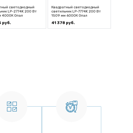
тный светодиодный
Квадратный светодиодный
Квадратн
ьник LP-2774K 200 Вт
светильник LP-7774K 200 Вт
светильн
м 4000К Опал
1509 мм 6000К Опал
2091 мм 
5
руб.
41 378
руб.
58 794