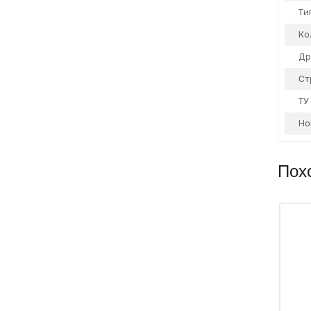
Ти
Ко
Др
Ст
ТУ
Но
Пох