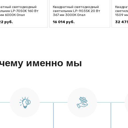
ратный светодиодный
Квадратный светодиодный
Квадра
льник LP-7050K 160 Вт
светильник LP-9035K 20 Вт
светил
 мм 6000К Опал
367 мм 3000К Опал
1509 м
22
руб.
16 014
руб.
32 47
чему именно мы