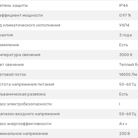
епень защиты
IP44
эффициент мощности
0.97 %
д климатического исполнения
УХЛ4
рантия
3 года
земление
Есть
мпература свечения
3000 К
ет свечения
Теплый 
етовой поток
14000 Лм
стота напряжения питания
50–60 Гц
льваническая развязка
Есть
асс электробезопасности
I
апазон входного напряжения
50–60 Гц
асс энергоэффективности
А++
минальное напряжение
230 В