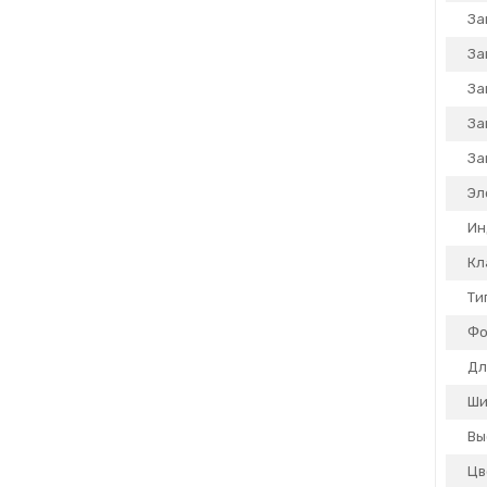
За
За
За
За
За
Эл
Ин
Кл
Ти
Фо
Дл
Ши
Вы
Цв