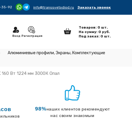
5-35-92
info@transsvetodiod.ru
Заказать звонок
Товаров:
0
шт.
На сумму:
0
руб.
Вход
Регистрация
Под заказ:
0
шт.
и
Алюминиевые профили, Экраны, Комплектующие
160 Вт 1224 мм 3000К Опал
98%
асов
наших клиентов рекомендуют
нас своим знакомым
тильников